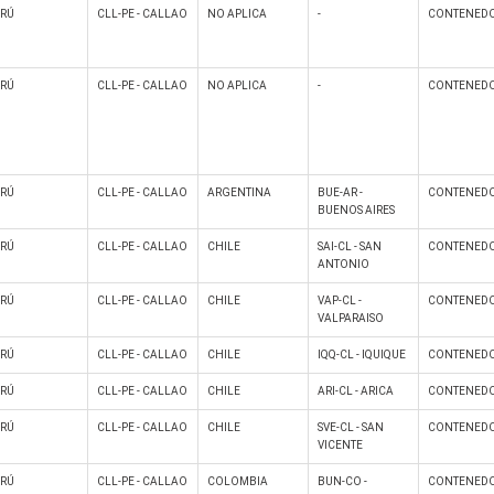
ERÚ
CLL-PE - CALLAO
NO APLICA
-
CONTENEDO
ERÚ
CLL-PE - CALLAO
NO APLICA
-
CONTENEDO
ERÚ
CLL-PE - CALLAO
ARGENTINA
BUE-AR -
CONTENEDO
BUENOS AIRES
ERÚ
CLL-PE - CALLAO
CHILE
SAI-CL - SAN
CONTENEDO
ANTONIO
ERÚ
CLL-PE - CALLAO
CHILE
VAP-CL -
CONTENEDO
VALPARAISO
ERÚ
CLL-PE - CALLAO
CHILE
IQQ-CL - IQUIQUE
CONTENEDO
ERÚ
CLL-PE - CALLAO
CHILE
ARI-CL - ARICA
CONTENEDO
ERÚ
CLL-PE - CALLAO
CHILE
SVE-CL - SAN
CONTENEDO
VICENTE
ERÚ
CLL-PE - CALLAO
COLOMBIA
BUN-CO -
CONTENEDO