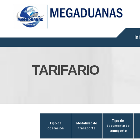
In
TARIFARIO
Tipo de
Tipo de
Modalidad de
documento de
operación
transporte
transporte