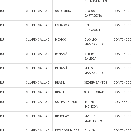
BUENAVENTURA
ERÚ
CLL-PE - CALLAO
COLOMBIA
CTG-CO -
CONTENEDO
CARTAGENA
ERÚ
CLL-PE - CALLAO
ECUADOR
GYE-EC -
CONTENEDO
GUAYAQUIL
ERÚ
CLL-PE - CALLAO
MEXICO
ZLO-MX -
CONTENEDO
MANZANILLO
ERÚ
CLL-PE - CALLAO
PANAMÁ
BLB-PA -
CONTENEDO
BALBOA
ERÚ
CLL-PE - CALLAO
PANAMÁ
MIT-PA -
CONTENEDO
MANZANILLO
ERÚ
CLL-PE - CALLAO
BRASIL
SSZ-BR - SANTOS
CONTENEDO
ERÚ
CLL-PE - CALLAO
BRASIL
SUA-BR - SUAPE
CONTENEDO
ERÚ
CLL-PE - CALLAO
COREA DEL SUR
INC-KR -
CONTENEDO
INCHEON
ERÚ
CLL-PE - CALLAO
URUGUAY
MVD-UY -
CONTENEDO
MONTEVIDEO
ERÚ
CLL-PE - CALLAO
ESTADOS UNIDOS
CHI-US -
CONTENEDO