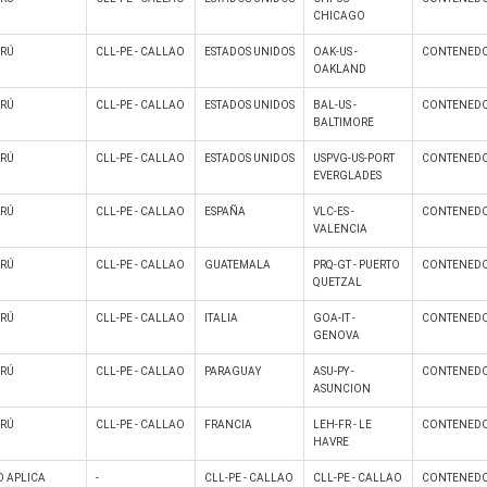
CHICAGO
ERÚ
CLL-PE - CALLAO
ESTADOS UNIDOS
OAK-US -
CONTENEDO
OAKLAND
ERÚ
CLL-PE - CALLAO
ESTADOS UNIDOS
BAL-US -
CONTENEDO
BALTIMORE
ERÚ
CLL-PE - CALLAO
ESTADOS UNIDOS
USPVG-US-PORT
CONTENEDO
EVERGLADES
ERÚ
CLL-PE - CALLAO
ESPAÑA
VLC-ES -
CONTENEDO
VALENCIA
ERÚ
CLL-PE - CALLAO
GUATEMALA
PRQ-GT - PUERTO
CONTENEDO
QUETZAL
ERÚ
CLL-PE - CALLAO
ITALIA
GOA-IT -
CONTENEDO
GENOVA
ERÚ
CLL-PE - CALLAO
PARAGUAY
ASU-PY -
CONTENEDO
ASUNCION
ERÚ
CLL-PE - CALLAO
FRANCIA
LEH-FR - LE
CONTENEDO
HAVRE
 APLICA
-
CLL-PE - CALLAO
CLL-PE - CALLAO
CONTENEDO